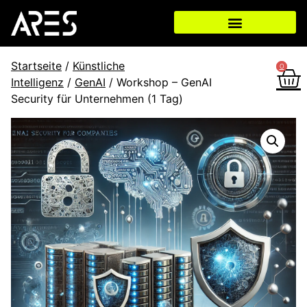
Startseite
/
Künstliche
0
0
Intelligenz
/
GenAI
/ Workshop – GenAI
Security für Unternehmen (1 Tag)